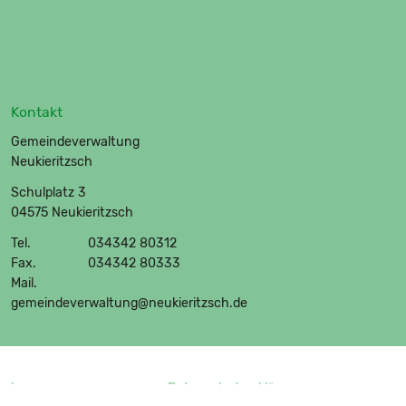
Kontakt
Gemeindeverwaltung
Neukieritzsch
Schulplatz 3
04575 Neukieritzsch
Tel.
034342 80312
Fax.
034342 80333
Mail.
gemeindeverwaltung@neukieritzsch.de
Impressum
Datenschutzerklärung